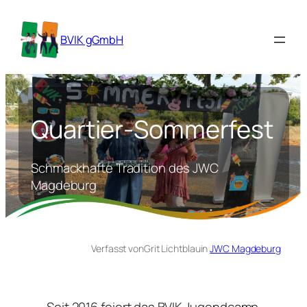
BVIK gGmbH
Quartier-Sommerfest
Schmackhafte Tradition des JWC
Magdeburg
Verfasst von
Grit Lichtblau
in
JWC Magdeburg
Seit 2016 feiert das BVIK Jugendcamp