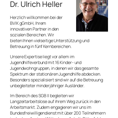
Dr. Ulrich Heller
Herzlich willkommen bei der
BVIK gGmbH, Ihrem
innovativen Partner in den
sozialen Bereichen. Wir
bieten Ihnen vielseitige Unterstützung und
Betreuung in fünf Kernbereichen.
Unsere Expertise liegt vor allem im
Jugendhilfeverbund mit 16 Kinder- und
Jugendwohngruppen, in denen wir das gesamte
Spektrum der stationären Jugendhilfe abdecken.
Besonders spezialisiert sind wir auf die Betreuung
unbegleiteter minderjähriger Ausländer.
Im Bereich des SGB II begleiten wir
Langzeitarbeitslose auf ihrem Weg zurück in den
Arbeitsmarkt. Zudem engagieren wir uns im
Bundesfreiwilligendienst mit über 200 Teilnehmern