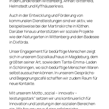
in den Landkreisen Wittenberg, Anhalt-Bitterfeld,
Helmstedt und Kyffhäuserkreis.
Auch in der Entwicklung und Förderung von
kommunalen Dienstleistungen sind wir aktiv, wie
beispielsweise bei der Martinskirche in Köthen.
Darüber hinaus unterstützen wir soziale Projekte
wie den Naturgarten in Wittenberg und den Badesee
in Dixförda.
Unser Engagement für bedürftige Menschen zeigt
sich in unserem Sozialkaufhaus in Magdeburg, dem
größten seiner Art, sowie dem Tante-Emma-Laden
in Schöningen, wo sich bedürftige Menschen Waren
selbst aussuchen können. In unserem Gesprächs-
und Begegnungscafé schaffen wir zudem Raum für
neue Kontakte.
Mit unserem Motto „sozial – innovativ –
leistungsstark“ setzen wir uns kontinuierlich für
Innovation und Leistung in den sozialen Bereichen
ein. Wir freuen uns auf eine erfolgreiche