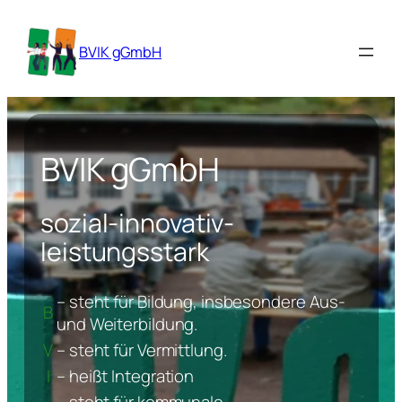
BVIK gGmbH
BVIK gGmbH
sozial-innovativ-
leistungsstark
– steht für Bildung, insbesondere Aus-
B
und Weiterbildung.
V
– steht für Vermittlung.
I
– heißt Integration